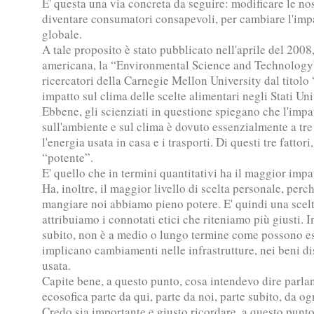
E' questa una via concreta da seguire: modificare le nos
diventare consumatori consapevoli, per cambiare l'imp
globale.
A tale proposito è stato pubblicato nell'aprile del 2008,
americana, la “Environmental Science and Technology”
ricercatori della Carnegie Mellon University dal titolo
impatto sul clima delle scelte alimentari negli Stati Uni
Ebbene, gli scienziati in questione spiegano che l'impat
sull'ambiente e sul clima è dovuto essenzialmente a tre f
l'energia usata in casa e i trasporti. Di questi tre fattori
“potente”.
E' quello che in termini quantitativi ha il maggior imp
Ha, inoltre, il maggior livello di scelta personale, perc
mangiare noi abbiamo pieno potere. E' quindi una scelta
attribuiamo i connotati etici che riteniamo più giusti. I
subito, non è a medio o lungo termine come possono ess
implicano cambiamenti nelle infrastrutture, nei beni di
usata.
Capite bene, a questo punto, cosa intendevo dire parla
ecosofica parte da qui, parte da noi, parte subito, da o
Credo sia importante e giusto ricordare, a questo punto