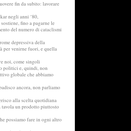
vere fin da subito: lavorare
kar negli anni ‘80,
 sostiene, fino a pagarne le
mento del numero di cataclismi
drome depressiva della
à per venirne fuori, e quella
e noi, come singoli
 politici e, quindi, non
ttivo globale che abbiamo
ibadisco ancora, non parliamo
risco alla scelta quotidiana
 tavola un prodotto piuttosto
he possiamo fare in ogni altro