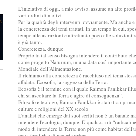
L'iniziativa di oggi, a mio avviso, assume un alto profilo
vari ordini di motivi.
Per la qualità degli interventi, ovviamente. Ma anche e 
la concretezza dei temi trattati. In un tempo in cui, spe
tempo alle astrazioni e altrettanto poco alle soluzioni r
è già tanto.
Concretezza, dunque.
Proprio in tal senso bisogna intendere il contributo che
come progetto Naturium, in una data così importante c
Mondiale dell’Alimentazione.
Il richiamo alla concretezza è racchiuso nel tema stesso
affidata: Ecosofia, la saggezza della Terra.
Ecosofia è il termine con il quale Raimon Panikkar illu
chi sa ascoltare la Terra e agire di conseguenza”.
Filosofo e teologo, Raimon Panikkar è stato tra i princi
culture e religioni del XX secolo.
L'analisi che emerge dai suoi scritti non è un banale m
intendere l'ecologia, dunque. E' qualcosa di “radicalme
modo di intendere la Terra: non più come habitat dell'
mera fornitrice di materie prime.