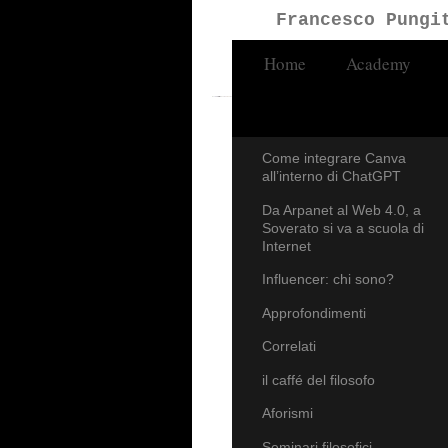
Francesco Pungi
Home
Academy
Francesco Pun
Come integrare Canva
all’interno di ChatGPT
Da Arpanet al Web 4.0, a
Soverato si va a scuola di
Internet
Influencer: chi sono?
Approfondimenti
Correlati
il caffé del filosofo
Aforismi
Seminari filosofici