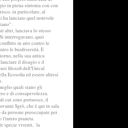
gio in piena sintonia con con
isco, in particolare, al
i ha lanciato quel notevole
idiano”.
i altri, lanciava lo stesso
 Si interrogavano, quei
conflitto in atto contro le
ntro le biodiversità. E
iorno, nella sua antica
lanciare il disagio e il
ei filosofi dell'Unical
lla Ecosofia ed essere altresì
o.
meglio quali siano gli
iero e di consapevolezza.
 di cui sono portavoce, il
vanni Sgrò, che è qui in sala
o da persone preoccupate per
o l'intero pianeta.
le specie viventi, la