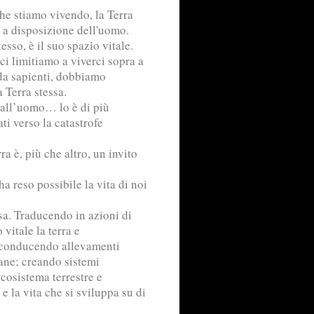
he stiamo vivendo, la Terra
 a disposizione dell'uomo.
esso, è il suo spazio vitale.
ci limitiamo a viverci sopra a
da sapienti, dobbiamo
a Terra stessa.
 all’uomo… lo è di più
ti verso la catastrofe
ra è, più che altro, un invito
a reso possibile la vita di noi
a. Traducendo in azioni di
vitale la terra e
 e conducendo allevamenti
sane; creando sistemi
ecosistema terrestre e
 la vita che si sviluppa su di