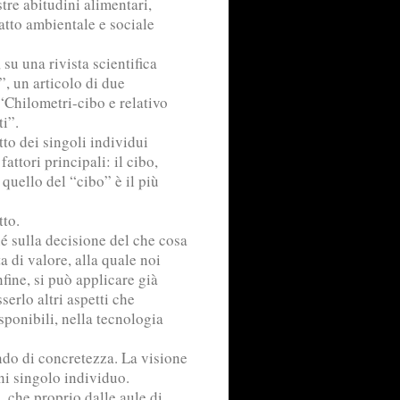
tre abitudini alimentari,
atto ambientale e sociale
 su una rivista scientifica
, un articolo di due
 “Chilometri-cibo e relativo
ti”.
to dei singoli individui
attori principali: il cibo,
, quello del “cibo” è il più
atto.
hé sulla decisione del che cosa
 di valore, alla quale noi
nfine, si può applicare già
erlo altri aspetti che
sponibili, nella tecnologia
ndo di concretezza. La visione
gni singolo individuo.
, che proprio dalle aule di