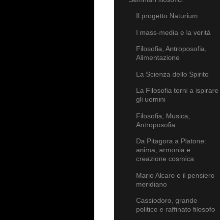
Il progetto Naturium
I mass-media e la verità
Filosofia, Antroposofia,
Alimentazione
La Scienza dello Spirito
La Filosofia torni a ispirare
gli uomini
Filosofia, Musica,
Antroposofia
Da Pitagora a Platone:
anima, armonia e
creazione cosmica
Mario Alcaro e il pensiero
meridiano
Cassiodoro, grande
politico e raffinato filosofo