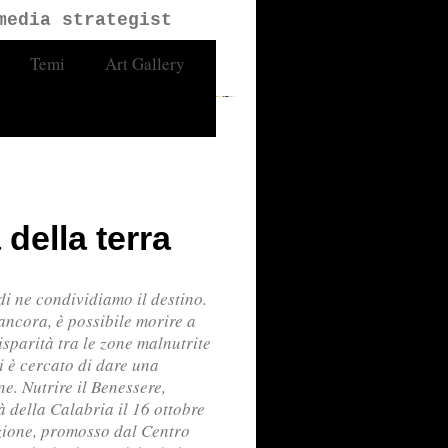
media strategist
Temi
Art Gallery
della terra
i ne condividiamo il destino.
ancora, è possibile morire a
sparità tra le zone malnutrite
si è cercato di dare una
e. Nutrire il Benessere,
tà della Calabria il 16 ottobre
zione, promosso dal Centro