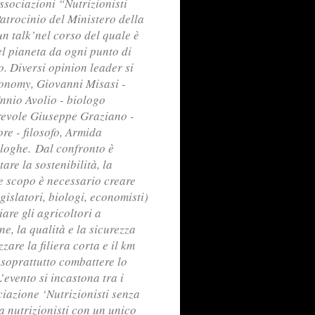
ssociazioni “Nutrizionisti
Patrocinio del Ministero della
un talk’nel corso del quale è
el pianeta da ogni punto di
o. Diversi opinion leader si
conomy, Giovanni Misasi -
Ennio Avolio - biologo
orevole Giuseppe Graziano -
re - filosofo, Armida
ologhe.
Dal confronto è
are la sostenibilità, la
le scopo è necessario creare
gislatori, biologi, economisti)
are gli agricoltori a
ne, la qualità e la sicurezza
zare la filiera corta e il km
 soprattutto combattere lo
’evento si incastona tra i
ciazione ‘Nutrizionisti senza
a nutrizionisti con un unico