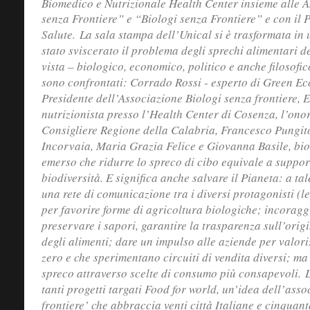
Biomedico e Nutrizionale Health Center insieme alle A
senza Frontiere” e “Biologi senza Frontiere” e con il 
Salute.
La sala stampa dell’Unical si è trasformata in 
stato sviscerato il problema degli sprechi alimentari d
vista – biologico, economico, politico e anche filosofic
sono confrontati: Corrado Rossi - esperto di Green E
Presidente dell’Associazione Biologi senza frontiere, 
nutrizionista presso l’Health Center di Cosenza, l’on
Consigliere Regione della Calabria, Francesco Pungito
Incorvaia, Maria Grazia Felice e Giovanna Basile, bi
emerso che ridurre lo spreco di cibo equivale a support
biodiversità. E significa anche salvare il Pianeta: a ta
una rete di comunicazione tra i diversi protagonisti (le
per favorire forme di agricoltura biologiche; incoraggi
preservare i sapori, garantire la trasparenza sull’origi
degli alimenti; dare un impulso alle aziende per valoriz
zero e che sperimentano circuiti di vendita diversi; ma
spreco attraverso scelte di consumo più consapevoli.
L
tanti progetti targati Food for world, un’idea dell’asso
frontiere’ che abbraccia venti città Italiane e cinquant