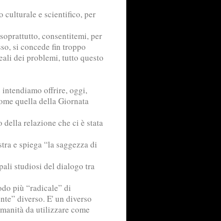
 culturale e scientifico, per
soprattutto, consentitemi, per
sso, si concede fin troppo
eali dei problemi, tutto questo
 intendiamo offrire, oggi,
ome quella della Giornata
 della relazione che ci è stata
stra e spiega “la saggezza di
pali studiosi del dialogo tra
odo più “radicale” di
nte” diverso. E' un diverso
umanità da utilizzare come