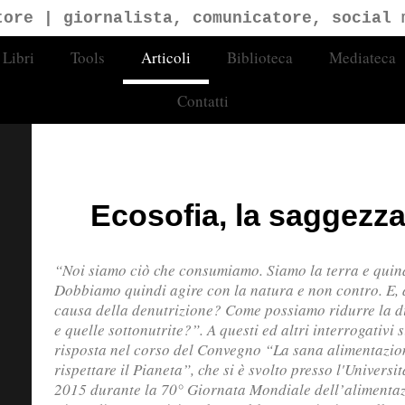
tore | giornalista, comunicatore, social 
Libri
Tools
Articoli
Biblioteca
Mediateca
gitore
Contatti
Ecosofia, la saggezza 
“Noi siamo ciò che consumiamo. Siamo la terra e quind
Dobbiamo quindi agire con la natura e non contro. E, 
causa della denutrizione? Come possiamo ridurre la di
e quelle sottonutrite?”. A questi ed altri interrogativi 
risposta nel corso del Convegno “La sana alimentazion
rispettare il Pianeta”, che si è svolto presso l'Universi
2015 durante la 70° Giornata Mondiale dell’alimenta