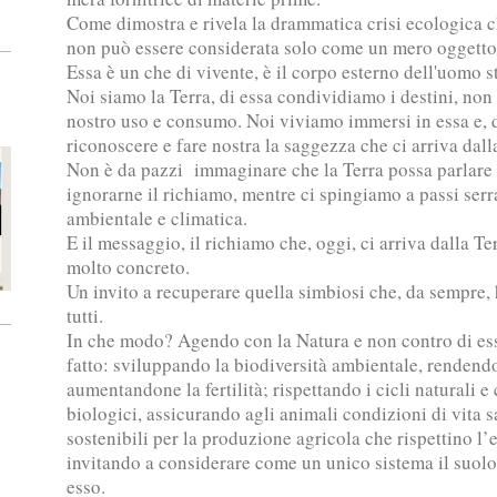
Come dimostra e rivela la drammatica crisi ecologica c
non può essere considerata solo come un mero oggetto
Essa è un che di vivente, è il corpo esterno dell'uomo st
Noi siamo la Terra, di essa condividiamo i destini, non 
nostro uso e consumo. Noi viviamo immersi in essa e, 
riconoscere e fare nostra la saggezza che ci arriva dall
Non è da pazzi immaginare che la Terra possa parlare
ignorarne il richiamo, mentre ci spingiamo a passi serra
ambientale e climatica.
E il messaggio, il richiamo che, oggi, ci arriva dalla Ter
molto concreto.
Un invito a recuperare quella simbiosi che, da sempre, h
tutti.
In che modo? Agendo con la Natura e non contro di ess
fatto: sviluppando la biodiversità ambientale, rendendo 
aumentandone la fertilità; rispettando i cicli naturali
biologici, assicurando agli animali condizioni di vita 
sostenibili per la produzione agricola che rispettino l’
invitando a considerare come un unico sistema il suolo e
esso.