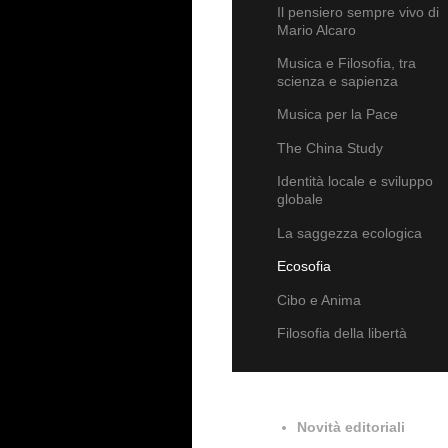
Il pensiero sempre vivo di
Mario Alcaro
Musica e Filosofia, tra
scienza e sapienza
Musica per la Pace
The China Study
Identità locale e sviluppo
globale
La saggezza ecologica
Ecosofia
Cibo e Anima
Filosofia della libertà
Novità editoriali