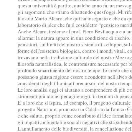
questa università è partito, qualche anno fa, un messag
gli argomenti che stiamo dibattendo quest'oggi. Mi rifer
filosofo Mario Alcaro, che qui ha insegnato e che da qu
laboratorio di idee che fu il cosiddetto “pensiero mer
Anche Alcaro, insieme al prof. Piero Bevilacqua e a tant
allarme: la natura appare in una condizione di rischio.
pensatori, sui limiti del nostro sistema di sviluppo, sul 
forme dell'esistenza biologica, contro i mondi vitali, co
trovavano nella tradizione culturale del nostro Mezzog
filosofia naturalistica, le contromisure necessarie per bi
profondo smarrimento del nostro tempo. Io credo che qu
possano a giusta ragione essere ricondotto nell'alveo de
considerati degli illuminati precursori del nostro temp
Le loro analisi oggi ci aiutano a comprendere di più e 
strumenti più idonei per agire oggi: in termini di pens
E' a loro che si ispira, ad esempio, il progetto culturale
progetto Naturium, promosso in Calabria dall'amico Gio
e che saluto, proprio come contributo di idee formulat
gli impatti ambientali e sociali negativi che sta subend
L'annullamento delle biodiversità, la cancellazione del